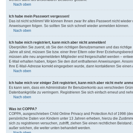
Nach oben
Ich habe mein Passwort vergessen!
Das ist nicht schlimm! Wir können Ihnen zwar Ihr altes Passwort nicht wiede
Anweisungen folgen. So sollten Sie sich schnell wieder anmelden können.
Nach oben
Ich habe mich registriert, kann mich aber nicht anmelden!
Überprüfen Sie zuerst, ob Sie den richtigen Benutzernamen und das richti
Jahre alt sind, müssen Sie bzw. einer Ihrer Eltern oder Ihrer Erziehungsberec
müssen alle neu angemeldeten Mitglieder erst freigeschaltet werden – entwede
E-Mail erhalten haben, folgen Sie den dort enthaltenen Anweisungen. Ansons
Ihre E-Mail-Adresse korrekt eingegeben wurde, dann kontaktieren Sie einen A
Nach oben
Ich habe mich vor einiger Zeit registriert, kann mich aber nicht mehr anm
Es kann sein, dass ein Administrator Ihr Benutzerkonto aus verschieden Grün
Datenbankgröße zu verringern. Registrieren Sie sich einfach erneut und nehm
Nach oben
Was ist COPPA?
COPPA, ausgeschrieben Child Online Privacy and Protection Act of 1998 (deut
persönliche Daten von Kindern unter 13 Jahren erheben, hierzu die Zustimmu
sich zu registrieren versuchen, zutrifft, ziehen Sie einen rechtlichen Beista
außer solchen, die weiter unten behandelt werden.
Nach oben