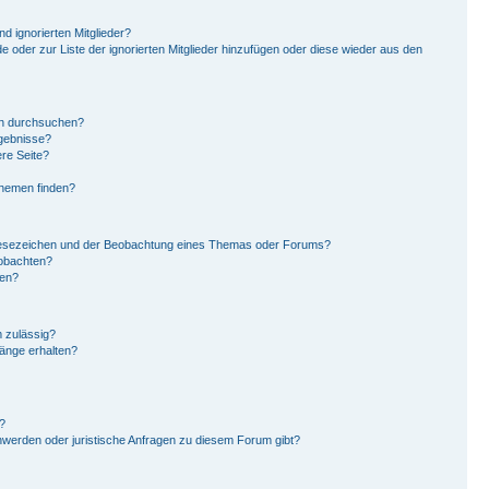
d ignorierten Mitglieder?
de oder zur Liste der ignorierten Mitglieder hinzufügen oder diese wieder aus den
en durchsuchen?
rgebnisse?
re Seite?
Themen finden?
Lesezeichen und der Beobachtung eines Themas oder Forums?
eobachten?
gen?
 zulässig?
hänge erhalten?
?
hwerden oder juristische Anfragen zu diesem Forum gibt?