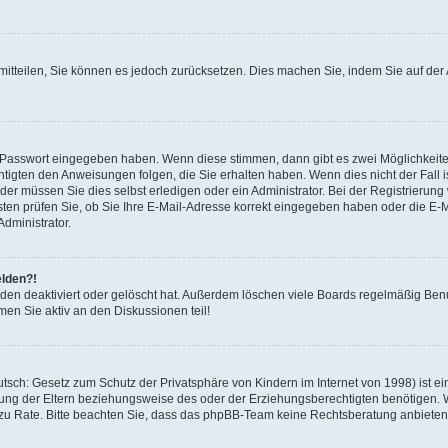
r mitteilen, Sie können es jedoch zurücksetzen. Dies machen Sie, indem Sie auf d
ge Passwort eingegeben haben. Wenn diese stimmen, dann gibt es zwei Möglichkei
htigten den Anweisungen folgen, die Sie erhalten haben. Wenn dies nicht der Fall is
r müssen Sie dies selbst erledigen oder ein Administrator. Bei der Registrierung wu
ten prüfen Sie, ob Sie Ihre E-Mail-Adresse korrekt eingegeben haben oder die E-Ma
dministrator.
elden?!
den deaktiviert oder gelöscht hat. Außerdem löschen viele Boards regelmäßig Benut
en Sie aktiv an den Diskussionen teil!
sch: Gesetz zum Schutz der Privatsphäre von Kindern im Internet von 1998) ist ei
ng der Eltern beziehungsweise des oder der Erziehungsberechtigten benötigen. Wen
nd zu Rate. Bitte beachten Sie, dass das phpBB-Team keine Rechtsberatung anbieten k