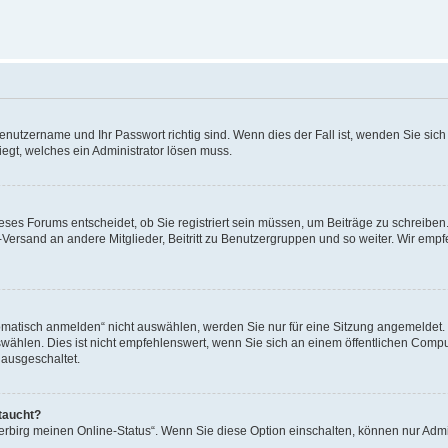
Benutzername und Ihr Passwort richtig sind. Wenn dies der Fall ist, wenden Sie sic
iegt, welches ein Administrator lösen muss.
ses Forums entscheidet, ob Sie registriert sein müssen, um Beiträge zu schreiben. A
l-Versand an andere Mitglieder, Beitritt zu Benutzergruppen und so weiter. Wir empf
tisch anmelden“ nicht auswählen, werden Sie nur für eine Sitzung angemeldet. D
len. Dies ist nicht empfehlenswert, wenn Sie sich an einem öffentlichen Compute
 ausgeschaltet.
taucht?
Verbirg meinen Online-Status“. Wenn Sie diese Option einschalten, können nur Admi