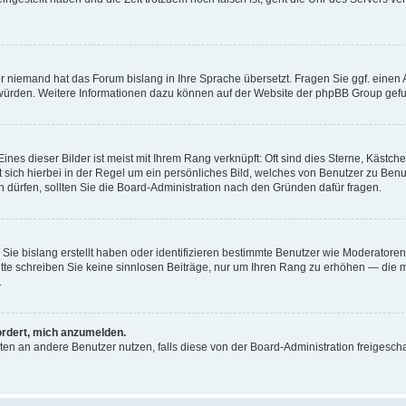
er niemand hat das Forum bislang in Ihre Sprache übersetzt. Fragen Sie ggf. einen A
en würden. Weitere Informationen dazu können auf der Website der phpBB Group gef
nes dieser Bilder ist meist mit Ihrem Rang verknüpft: Oft sind dies Sterne, Kästch
t sich hierbei in der Regel um ein persönliches Bild, welches von Benutzer zu Ben
dürfen, sollten Sie die Board-Administration nach den Gründen dafür fragen.
 Sie bislang erstellt haben oder identifizieren bestimmte Benutzer wie Moderato
 Bitte schreiben Sie keine sinnlosen Beiträge, nur um Ihren Rang zu erhöhen — die
.
ordert, mich anzumelden.
ichten an andere Benutzer nutzen, falls diese von der Board-Administration freige