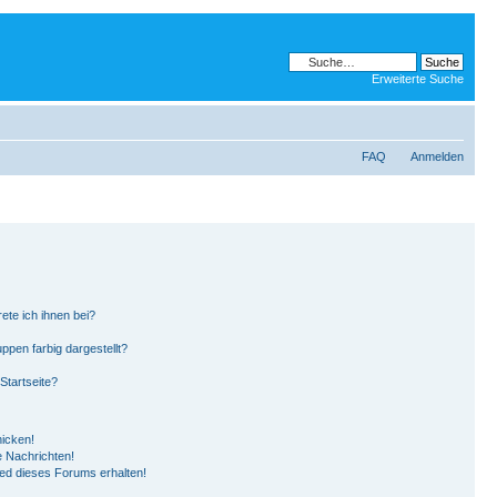
Erweiterte Suche
FAQ
Anmelden
ete ich ihnen bei?
pen farbig dargestellt?
Startseite?
hicken!
 Nachrichten!
ied dieses Forums erhalten!