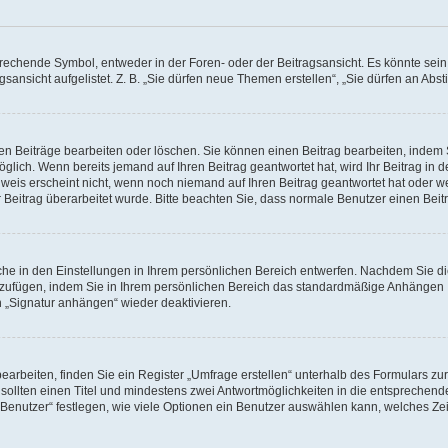
chende Symbol, entweder in der Foren- oder der Beitragsansicht. Es könnte sein, d
gsansicht aufgelistet. Z. B. „Sie dürfen neue Themen erstellen“, „Sie dürfen an A
nen Beiträge bearbeiten oder löschen. Sie können einen Beitrag bearbeiten, indem
möglich. Wenn bereits jemand auf Ihren Beitrag geantwortet hat, wird Ihr Beitrag in
weis erscheint nicht, wenn noch niemand auf Ihren Beitrag geantwortet hat oder we
Ihr Beitrag überarbeitet wurde. Bitte beachten Sie, dass normale Benutzer einen Be
he in den Einstellungen in Ihrem persönlichen Bereich entwerfen. Nachdem Sie die
nzufügen, indem Sie in Ihrem persönlichen Bereich das standardmäßige Anhängen I
n „Signatur anhängen“ wieder deaktivieren.
beiten, finden Sie ein Register „Umfrage erstellen“ unterhalb des Formulars zur 
 sollten einen Titel und mindestens zwei Antwortmöglichkeiten in die entsprechend
enutzer“ festlegen, wie viele Optionen ein Benutzer auswählen kann, welches Zeitli