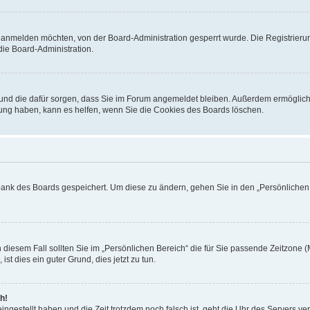
h anmelden möchten, von der Board-Administration gesperrt wurde. Die Registrieru
ie Board-Administration.
t und die dafür sorgen, dass Sie im Forum angemeldet bleiben. Außerdem ermöglich
dung haben, kann es helfen, wenn Sie die Cookies des Boards löschen.
nbank des Boards gespeichert. Um diese zu ändern, gehen Sie in den „Persönlichen B
 diesem Fall sollten Sie im „Persönlichen Bereich“ die für Sie passende Zeitzone (M
ist dies ein guter Grund, dies jetzt zu tun.
h!
ingestellt haben und die Zeit trotzdem noch falsch ist, geht die Uhr des Servers ve