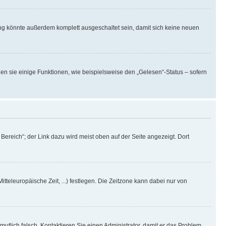
ng könnte außerdem komplett ausgeschaltet sein, damit sich keine neuen
en sie einige Funktionen, wie beispielsweise den „Gelesen“-Status – sofern
ereich“; der Link dazu wird meist oben auf der Seite angezeigt. Dort
itteleuropäische Zeit, ...) festlegen. Die Zeitzone kann dabei nur von
rmutlich falsch. Kontaktieren Sie einen Administrator, damit er das Problem