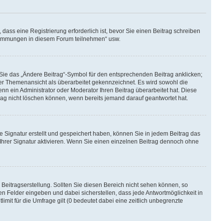
ass eine Registrierung erforderlich ist, bevor Sie einen Beitrag schreiben
bstimmungen in diesem Forum teilnehmen“ usw.
 Sie das „Ändere Beitrag“-Symbol für den entsprechenden Beitrag anklicken;
 der Themenansicht als überarbeitet gekennzeichnet. Es wird sowohl die
nn ein Administrator oder Moderator Ihren Beitrag überarbeitet hat. Diese
itrag nicht löschen können, wenn bereits jemand darauf geantwortet hat.
 Signatur erstellt und gespeichert haben, können Sie in jedem Beitrag das
hrer Signatur aktivieren. Wenn Sie einen einzelnen Beitrag dennoch ohne
Beitragserstellung. Sollten Sie diesen Bereich nicht sehen können, so
en Felder eingeben und dabei sicherstellen, dass jede Antwortmöglichkeit in
mit für die Umfrage gilt (0 bedeutet dabei eine zeitlich unbegrenzte