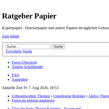
Ratgeber Papier
Kopierpapier , Druckerpapier und andere Papiere im täglichen Gebra
Zum Inhalt
Erweiterte Suche
Foren-Übersicht
Ändere Schriftgröße
FAQ
Anmelden
Aktuelle Zeit: Fr 7. Aug 2026, 18:53
Unbeantwortete Themen
•
Ungelesene Beiträge
•
Aktive Them
Foren als gelesen markieren
Über die Seite "Papier.Ratgeber---Forum.net"