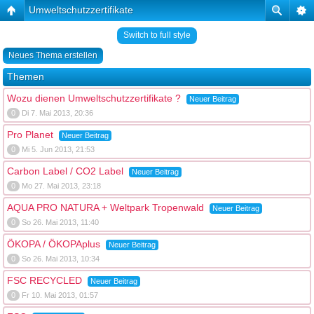
Umweltschutzzertifikate
Switch to full style
Neues Thema erstellen
Themen
Wozu dienen Umweltschutzzertifikate ?
Neuer Beitrag
0
Di 7. Mai 2013, 20:36
Pro Planet
Neuer Beitrag
0
Mi 5. Jun 2013, 21:53
Carbon Label / CO2 Label
Neuer Beitrag
0
Mo 27. Mai 2013, 23:18
AQUA PRO NATURA + Weltpark Tropenwald
Neuer Beitrag
0
So 26. Mai 2013, 11:40
ÖKOPA / ÖKOPAplus
Neuer Beitrag
0
So 26. Mai 2013, 10:34
FSC RECYCLED
Neuer Beitrag
0
Fr 10. Mai 2013, 01:57