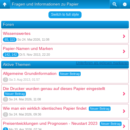
Fragen und Informationen zu Papier
Switch to full style
Foren
Wissenswertes
65, 113
So 24. Mai 2026, 11:08
Papier-Namen und Marken
142, 142
Di 5. Nov 2013, 22:20
Unterforen als gelesen markieren
Aktive Themen
Allgemeine Grundinformation
Neuer Beitrag
0
Sa 3. Aug 2013, 01:57
Die Drucker wurden genau auf dieses Papier eingestellt
Neuer Beitrag
0
So 24. Mai 2026, 11:08
Wie man ein wirklich identisches Papier findet
Neuer Beitrag
0
So 24. Mai 2026, 09:36
Preisentwicklungen und Prognosen - Neustart 2023
Neuer Beitrag
5
Mo 20. Apr 2026, 07:34