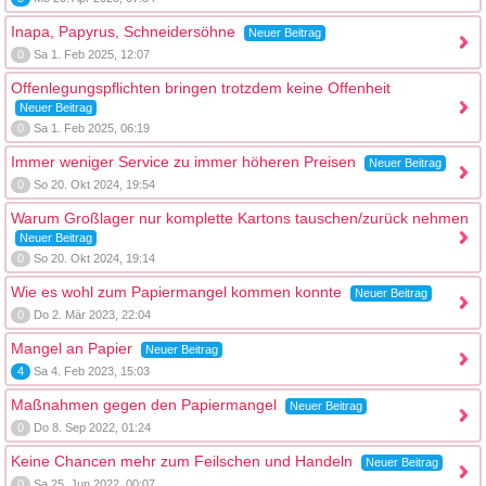
Inapa, Papyrus, Schneidersöhne
Neuer Beitrag
0
Sa 1. Feb 2025, 12:07
Offenlegungspflichten bringen trotzdem keine Offenheit
Neuer Beitrag
0
Sa 1. Feb 2025, 06:19
Immer weniger Service zu immer höheren Preisen
Neuer Beitrag
0
So 20. Okt 2024, 19:54
Warum Großlager nur komplette Kartons tauschen/zurück nehmen
Neuer Beitrag
0
So 20. Okt 2024, 19:14
Wie es wohl zum Papiermangel kommen konnte
Neuer Beitrag
0
Do 2. Mär 2023, 22:04
Mangel an Papier
Neuer Beitrag
4
Sa 4. Feb 2023, 15:03
Maßnahmen gegen den Papiermangel
Neuer Beitrag
0
Do 8. Sep 2022, 01:24
Keine Chancen mehr zum Feilschen und Handeln
Neuer Beitrag
0
Sa 25. Jun 2022, 00:07