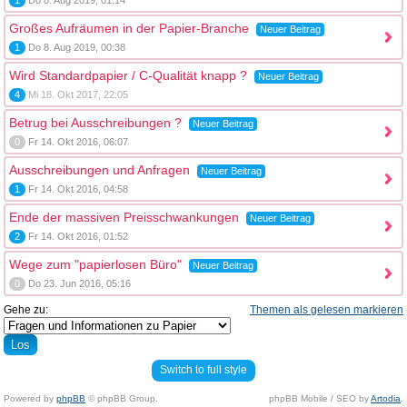
1
Do 8. Aug 2019, 01:14
Großes Aufräumen in der Papier-Branche
Neuer Beitrag
1
Do 8. Aug 2019, 00:38
Wird Standardpapier / C-Qualität knapp ?
Neuer Beitrag
4
Mi 18. Okt 2017, 22:05
Betrug bei Ausschreibungen ?
Neuer Beitrag
0
Fr 14. Okt 2016, 06:07
Ausschreibungen und Anfragen
Neuer Beitrag
1
Fr 14. Okt 2016, 04:58
Ende der massiven Preisschwankungen
Neuer Beitrag
2
Fr 14. Okt 2016, 01:52
Wege zum "papierlosen Büro"
Neuer Beitrag
0
Do 23. Jun 2016, 05:16
Gehe zu:
Themen als gelesen markieren
Switch to full style
Powered by
phpBB
© phpBB Group.
phpBB Mobile / SEO by
Artodia
.