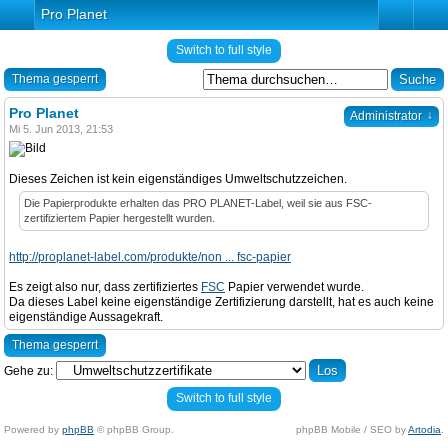
Pro Planet
Switch to full style
Thema gesperrt
Pro Planet
↓
Administrator
Mi 5. Jun 2013, 21:53
Dieses Zeichen ist kein eigenständiges Umweltschutzzeichen.
Die Papierprodukte erhalten das PRO PLANET-Label, weil sie aus FSC-
zertifiziertem Papier hergestellt wurden.
http://proplanet-label.com/produkte/non ... fsc-papier
Es zeigt also nur, dass zertifiziertes
FSC
Papier verwendet wurde.
Da dieses Label keine eigenständige Zertifizierung darstellt, hat es auch keine
eigenständige Aussagekraft.
Thema gesperrt
Gehe zu:
Switch to full style
Powered by
phpBB
© phpBB Group.
phpBB Mobile / SEO by
Artodia
.