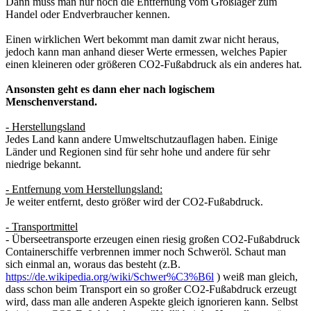
Dann muss man nur noch die Entfernung vom Großlager zum
Handel oder Endverbraucher kennen.
Einen wirklichen Wert bekommt man damit zwar nicht heraus,
jedoch kann man anhand dieser Werte ermessen, welches Papier
einen kleineren oder größeren CO2-Fußabdruck als ein anderes hat.
Ansonsten geht es dann eher nach logischem
Menschenverstand.
- Herstellungsland
Jedes Land kann andere Umweltschutzauflagen haben. Einige
Länder und Regionen sind für sehr hohe und andere für sehr
niedrige bekannt.
- Entfernung vom Herstellungsland:
Je weiter entfernt, desto größer wird der CO2-Fußabdruck.
- Transportmittel
- Überseetransporte erzeugen einen riesig großen CO2-Fußabdruck
Containerschiffe verbrennen immer noch Schweröl. Schaut man
sich einmal an, woraus das besteht (z.B.
https://de.wikipedia.org/wiki/Schwer%C3%B6l
) weiß man gleich,
dass schon beim Transport ein so großer CO2-Fußabdruck erzeugt
wird, dass man alle anderen Aspekte gleich ignorieren kann. Selbst