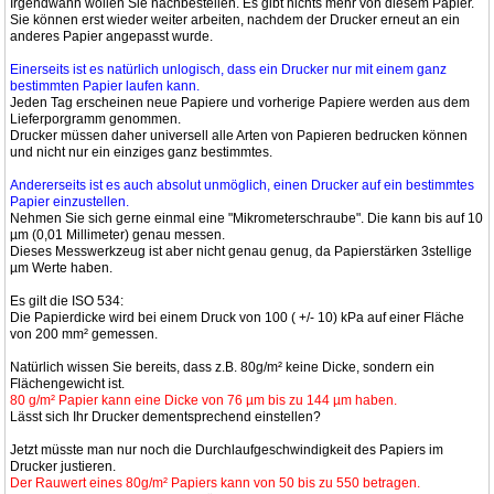
Irgendwann wollen Sie nachbestellen. Es gibt nichts mehr von diesem Papier.
Sie können erst wieder weiter arbeiten, nachdem der Drucker erneut an ein
anderes Papier angepasst wurde.
Einerseits ist es natürlich unlogisch, dass ein Drucker nur mit einem ganz
bestimmten Papier laufen kann.
Jeden Tag erscheinen neue Papiere und vorherige Papiere werden aus dem
Lieferporgramm genommen.
Drucker müssen daher universell alle Arten von Papieren bedrucken können
und nicht nur ein einziges ganz bestimmtes.
Andererseits ist es auch absolut unmöglich, einen Drucker auf ein bestimmtes
Papier einzustellen.
Nehmen Sie sich gerne einmal eine "Mikrometerschraube". Die kann bis auf 10
µm (0,01 Millimeter) genau messen.
Dieses Messwerkzeug ist aber nicht genau genug, da Papierstärken 3stellige
µm Werte haben.
Es gilt die ISO 534:
Die Papierdicke wird bei einem Druck von 100 ( +/- 10) kPa auf einer Fläche
von 200 mm² gemessen.
Natürlich wissen Sie bereits, dass z.B. 80g/m² keine Dicke, sondern ein
Flächengewicht ist.
80 g/m² Papier kann eine Dicke von 76 µm bis zu 144 µm haben.
Lässt sich Ihr Drucker dementsprechend einstellen?
Jetzt müsste man nur noch die Durchlaufgeschwindigkeit des Papiers im
Drucker justieren.
Der Rauwert eines 80g/m² Papiers kann von 50 bis zu 550 betragen.