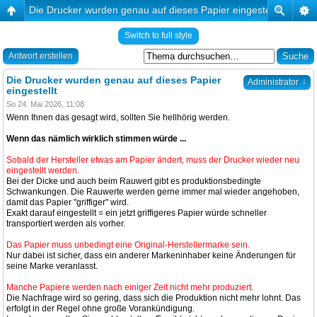
Die Drucker wurden genau auf dieses Papier eingestellt
Switch to full style
Antwort erstellen
Die Drucker wurden genau auf dieses Papier
↓
Administrator
eingestellt
So 24. Mai 2026, 11:08
Wenn Ihnen das gesagt wird, sollten Sie hellhörig werden.
Wenn das nämlich wirklich stimmen würde ...
Sobald der Hersteller etwas am Papier ändert, muss der Drucker wieder neu
eingestellt werden.
Bei der Dicke und auch beim Rauwert gibt es produktionsbedingte
Schwankungen. Die Rauwerte werden gerne immer mal wieder angehoben,
damit das Papier "griffiger" wird.
Exakt darauf eingestellt = ein jetzt griffigeres Papier würde schneller
transportiert werden als vorher.
Das Papier muss unbedingt eine Original-Herstellermarke sein.
Nur dabei ist sicher, dass ein anderer Markeninhaber keine Änderungen für
seine Marke veranlasst.
Manche Papiere werden nach einiger Zeit nicht mehr produziert.
Die Nachfrage wird so gering, dass sich die Produktion nicht mehr lohnt. Das
erfolgt in der Regel ohne große Vorankündigung.