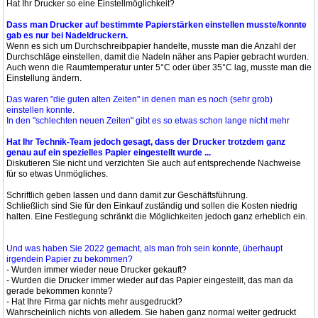
Hat Ihr Drucker so eine Einstellmöglichkeit?
Dass man Drucker auf bestimmte Papierstärken einstellen musste/konnte
gab es nur bei Nadeldruckern.
Wenn es sich um Durchschreibpapier handelte, musste man die Anzahl der
Durchschläge einstellen, damit die Nadeln näher ans Papier gebracht wurden.
Auch wenn die Raumtemperatur unter 5°C oder über 35°C lag, musste man die
Einstellung ändern.
Das waren "die guten alten Zeiten" in denen man es noch (sehr grob)
einstellen konnte.
In den "schlechten neuen Zeiten" gibt es so etwas schon lange nicht mehr
Hat Ihr Technik-Team jedoch gesagt, dass der Drucker trotzdem ganz
genau auf ein spezielles Papier eingestellt wurde ...
Diskutieren Sie nicht und verzichten Sie auch auf entsprechende Nachweise
für so etwas Unmögliches.
Schriftlich geben lassen und dann damit zur Geschäftsführung.
Schließlich sind Sie für den Einkauf zuständig und sollen die Kosten niedrig
halten. Eine Festlegung schränkt die Möglichkeiten jedoch ganz erheblich ein.
Und was haben Sie 2022 gemacht, als man froh sein konnte, überhaupt
irgendein Papier zu bekommen?
- Wurden immer wieder neue Drucker gekauft?
- Wurden die Drucker immer wieder auf das Papier eingestellt, das man da
gerade bekommen konnte?
- Hat Ihre Firma gar nichts mehr ausgedruckt?
Wahrscheinlich nichts von alledem. Sie haben ganz normal weiter gedruckt