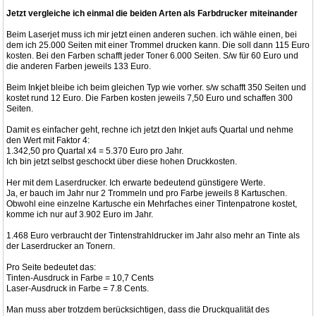
Jetzt vergleiche ich einmal die beiden Arten als Farbdrucker miteinander
Beim Laserjet muss ich mir jetzt einen anderen suchen. ich wähle einen, bei
dem ich 25.000 Seiten mit einer Trommel drucken kann. Die soll dann 115 Euro
kosten. Bei den Farben schafft jeder Toner 6.000 Seiten. S/w für 60 Euro und
die anderen Farben jeweils 133 Euro.
Beim Inkjet bleibe ich beim gleichen Typ wie vorher. s/w schafft 350 Seiten und
kostet rund 12 Euro. Die Farben kosten jeweils 7,50 Euro und schaffen 300
Seiten.
Damit es einfacher geht, rechne ich jetzt den Inkjet aufs Quartal und nehme
den Wert mit Faktor 4:
1.342,50 pro Quartal x4 = 5.370 Euro pro Jahr.
Ich bin jetzt selbst geschockt über diese hohen Druckkosten.
Her mit dem Laserdrucker. Ich erwarte bedeutend günstigere Werte.
Ja, er bauch im Jahr nur 2 Trommeln und pro Farbe jeweils 8 Kartuschen.
Obwohl eine einzelne Kartusche ein Mehrfaches einer Tintenpatrone kostet,
komme ich nur auf 3.902 Euro im Jahr.
1.468 Euro verbraucht der Tintenstrahldrucker im Jahr also mehr an Tinte als
der Laserdrucker an Tonern.
Pro Seite bedeutet das:
Tinten-Ausdruck in Farbe = 10,7 Cents
Laser-Ausdruck in Farbe = 7.8 Cents.
Man muss aber trotzdem berücksichtigen, dass die Druckqualität des