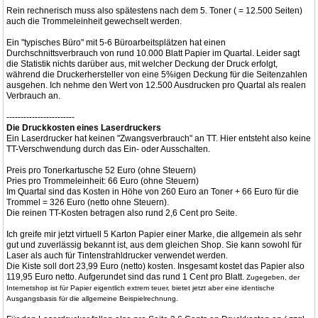
Rein rechnerisch muss also spätestens nach dem 5. Toner ( = 12.500 Seiten)
auch die Trommeleinheit gewechselt werden.
Ein "typisches Büro" mit 5-6 Büroarbeitsplätzen hat einen
Durchschnittsverbrauch von rund 10.000 Blatt Papier im Quartal. Leider sagt
die Statistik nichts darüber aus, mit welcher Deckung der Druck erfolgt,
während die Druckerhersteller von eine 5%igen Deckung für die Seitenzahlen
ausgehen. Ich nehme den Wert von 12.500 Ausdrucken pro Quartal als realen
Verbrauch an.
------------------------
Die Druckkosten eines Laserdruckers
Ein Laserdrucker hat keinen "Zwangsverbrauch" an TT. Hier entsteht also keine
TT-Verschwendung durch das Ein- oder Ausschalten.
Preis pro Tonerkartusche 52 Euro (ohne Steuern)
Pries pro Trommeleinheit: 66 Euro (ohne Steuern)
Im Quartal sind das Kosten in Höhe von 260 Euro an Toner + 66 Euro für die
Trommel = 326 Euro (netto ohne Steuern).
Die reinen TT-Kosten betragen also rund 2,6 Cent pro Seite.
Ich greife mir jetzt virtuell 5 Karton Papier einer Marke, die allgemein als sehr
gut und zuverlässig bekannt ist, aus dem gleichen Shop. Sie kann sowohl für
Laser als auch für Tintenstrahldrucker verwendet werden.
Die Kiste soll dort 23,99 Euro (netto) kosten. Insgesamt kostet das Papier also
119,95 Euro netto. Aufgerundet sind das rund 1 Cent pro Blatt.
Zugegeben, der
Internetshop ist für Papier eigentlich extrem teuer, bietet jetzt aber eine identische
Ausgangsbasis für die allgemeine Beispielrechnung.