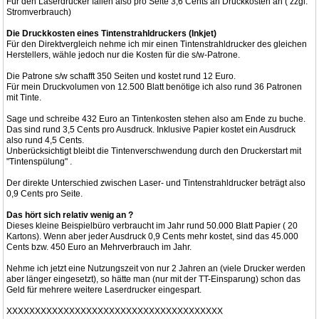
Für den Laserdrucker fallen also pro Seite 3,6 Cents an Druckkosten an ( zzgl.
Stromverbrauch)
Die Druckkosten eines Tintenstrahldruckers (Inkjet)
Für den Direktvergleich nehme ich mir einen Tintenstrahldrucker des gleichen
Herstellers, wähle jedoch nur die Kosten für die s/w-Patrone.
Die Patrone s/w schafft 350 Seiten und kostet rund 12 Euro.
Für mein Druckvolumen von 12.500 Blatt benötige ich also rund 36 Patronen
mit Tinte.
Sage und schreibe 432 Euro an Tintenkosten stehen also am Ende zu buche.
Das sind rund 3,5 Cents pro Ausdruck. Inklusive Papier kostet ein Ausdruck
also rund 4,5 Cents.
Unberücksichtigt bleibt die Tintenverschwendung durch den Druckerstart mit
"Tintenspülung" .
Der direkte Unterschied zwischen Laser- und Tintenstrahldrucker beträgt also
0,9 Cents pro Seite.
Das hört sich relativ wenig an ?
Dieses kleine Beispielbüro verbraucht im Jahr rund 50.000 Blatt Papier ( 20
Kartons). Wenn aber jeder Ausdruck 0,9 Cents mehr kostet, sind das 45.000
Cents bzw. 450 Euro an Mehrverbrauch im Jahr.
Nehme ich jetzt eine Nutzungszeit von nur 2 Jahren an (viele Drucker werden
aber länger eingesetzt), so hätte man (nur mit der TT-Einsparung) schon das
Geld für mehrere weitere Laserdrucker eingespart.
XXXXXXXXXXXXXXXXXXXXXXXXXXXXXXXXXXXXXX