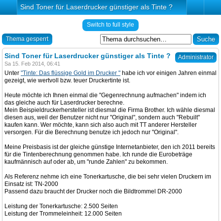
Sind Toner für Laserdrucker günstiger als Tinte ?
Switch to full style
Thema gesperrt
Sind Toner für Laserdrucker günstiger als Tinte ?
Administrator
Sa 15. Feb 2014, 06:41
Unter
"Tinte: Das flüssige Gold im Drucker "
habe ich vor einigen Jahren einmal
gezeigt, wie wertvoll bzw. teuer Druckertinte ist.
Heute möchte ich Ihnen einmal die "Gegenrechnung aufmachen" indem ich
das gleiche auch für Laserdrucker berechne.
Mein Beispieldruckerhersteller ist diesmal die Firma Brother. Ich wähle diesmal
diesen aus, weil der Benutzer nicht nur "Original", sondern auch "Rebuilt"
kaufen kann. Wer möchte, kann sich also auch mit TT anderer Hersteller
versorgen. Für die Berechnung benutze ich jedoch nur "Original".
Meine Preisbasis ist der gleiche günstige Internetanbieter, den ich 2011 bereits
für die Tintenberechnung genommen habe. Ich runde die Eurobeträge
kaufmännisch auf oder ab, um "runde Zahlen" zu bekommen.
Als Referenz nehme ich eine Tonerkartusche, die bei sehr vielen Druckern im
Einsatz ist: TN-2000
Passend dazu braucht der Drucker noch die Bildtrommel DR-2000
Leistung der Tonerkartusche: 2.500 Seiten
Leistung der Trommeleinheit: 12.000 Seiten