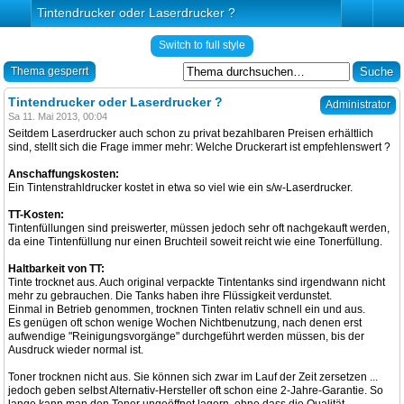
Tintendrucker oder Laserdrucker ?
Switch to full style
Thema gesperrt
Tintendrucker oder Laserdrucker ?
Administrator
Sa 11. Mai 2013, 00:04
Seitdem Laserdrucker auch schon zu privat bezahlbaren Preisen erhältlich
sind, stellt sich die Frage immer mehr: Welche Druckerart ist empfehlenswert ?
Anschaffungskosten:
Ein Tintenstrahldrucker kostet in etwa so viel wie ein s/w-Laserdrucker.
TT-Kosten:
Tintenfüllungen sind preiswerter, müssen jedoch sehr oft nachgekauft werden,
da eine Tintenfüllung nur einen Bruchteil soweit reicht wie eine Tonerfüllung.
Haltbarkeit von TT:
Tinte trocknet aus. Auch original verpackte Tintentanks sind irgendwann nicht
mehr zu gebrauchen. Die Tanks haben ihre Flüssigkeit verdunstet.
Einmal in Betrieb genommen, trocknen Tinten relativ schnell ein und aus.
Es genügen oft schon wenige Wochen Nichtbenutzung, nach denen erst
aufwendige "Reinigungsvorgänge" durchgeführt werden müssen, bis der
Ausdruck wieder normal ist.
Toner trocknen nicht aus. Sie können sich zwar im Lauf der Zeit zersetzen ...
jedoch geben selbst Alternativ-Hersteller oft schon eine 2-Jahre-Garantie. So