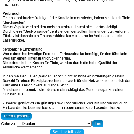
lange kann man den Toner ungeöffnet lagern, ohne dass die Qualität
nachlässt.
Verbrauch:
Tintenstrahldrucker "reinigen" die Kanäle immer wieder, indem sie sie mit Tinte
"durchspülen".
Dieser Aspekt wird bei den meisten Verbrauchstest nicht berücksichtigt.
Durch diese "Spülvorgänge" geht viel der wertvollen Tinte ungenutzt verloren.
Effektiv ist deshalb ein Tintenstrahldrucker viel teurer im Verbrauch als ein
Laserdrucker.
persönliche Empfehlung:
Wer extrem hochwertige Foto- und Farbausdrucke benötigt, für den führt kein
Weg um einen Tintenstrahldrucker herum.
Die extrem hohen Kosten für Tinte, werden durch die hohe Qualität der
Ausdrucke wettgemacht .
In den meisten Fällen, werden jedoch nicht so hohe Anforderungen gestellt.
Sowohl für einen Einzelplatzrechner als auch für ein Netzwerk, rentiert sich der
Kauf eine Laserdruckers auf lange Sicht.
Je seltener er benutzt wird, desto mehr schlägt das Pendel sogar zu seinen
Gunsten aus.
Zuhause genügt oft ein günstiger s/w-Laserdrucker. Wer hin und wieder auch
Farbausdrucke benötigt,legt sich dann eben einen Farb-Laserdrucker zu.
Thema gesperrt
Gehe zu:
Switch to full style